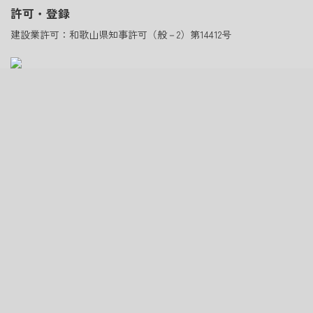
許可・登録
建設業許可：和歌山県知事許可（般－2）第14412号