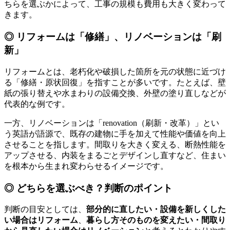
ちらを選ぶかによって、工事の規模も費用も大きく変わって
きます。
◎ リフォームは「修繕」、リノベーションは「刷
新」
リフォームとは、老朽化や破損した箇所を元の状態に近づけ
る「修繕・原状回復」を指すことが多いです。たとえば、壁
紙の張り替えや水まわりの設備交換、外壁の塗り直しなどが
代表的な例です。
一方、リノベーションは「renovation（刷新・改革）」とい
う英語が語源で、既存の建物に手を加えて性能や価値を向上
させることを指します。間取りを大きく変える、断熱性能を
アップさせる、内装をまるごとデザインし直すなど、住まい
を根本から生まれ変わらせるイメージです。
◎ どちらを選ぶべき？判断のポイント
判断の目安としては、
部分的に直したい・設備を新しくした
い場合はリフォーム
、
暮らし方そのものを変えたい・間取り