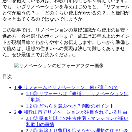
思いを抱えている方は、和歌山市内でも年々増えています。
でも、いざリノベーションを考えはじめると、「リフォーム
と何が違うの？」「どのくらい費用がかかるの？」と疑問が
次々と出てくるのではないでしょうか。
この記事では、リノベーションの基礎知識から費用の目安・
進め方・会社選びのポイントまで、施工歴25年以上のカイン
ドが現場目線でわかりやすくお伝えします。しっかり準備し
て臨めば、理想の住まいへの実現は決して難しくありませ
ん。ぜひ最後までお読みください。
目次
1
◆ リフォームとリノベーション、何が違うの？
1.1
◎ リフォームは「修繕」、リノベーションは
「刷新」
1.2
◎ どちらを選ぶべき？判断のポイント
2
◆ 和歌山市でリノベーションが注目されている理由
2.1
◎ 築30年以上の中古住宅・マンションが多い
和歌山の事情
2.2
◎ 新築より費用を抑えながら理想の住まいを