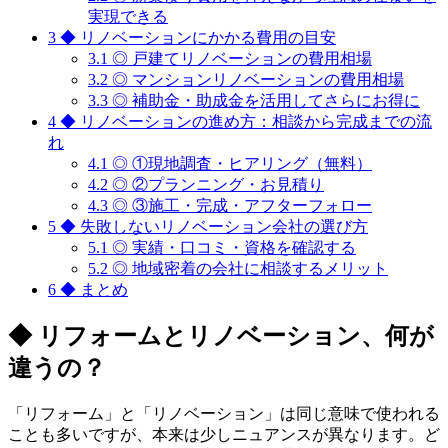
実現できる
3
◆ リノベーションにかかる費用の目安
3.1
◎ 戸建てリノベーションの費用相場
3.2
◎ マンションリノベーションの費用相場
3.3
◎ 補助金・助成金を活用してさらにお得に
4
◆ リノベーションの進め方：相談から完成までの流
れ
4.1
◎ ①現地調査・ヒアリング（無料）
4.2
◎ ②プランニング・お見積り
4.3
◎ ③施工・完成・アフターフォロー
5
◆ 失敗しないリノベーション会社の選び方
5.1
◎ 実績・口コミ・資格を確認する
5.2
◎ 地域密着の会社に相談するメリット
6
◆ まとめ
◆ リフォームとリノベーション、何が
違うの？
「リフォーム」と「リノベーション」は同じ意味で使われる
ことも多いですが、本来は少しニュアンスが異なります。ど