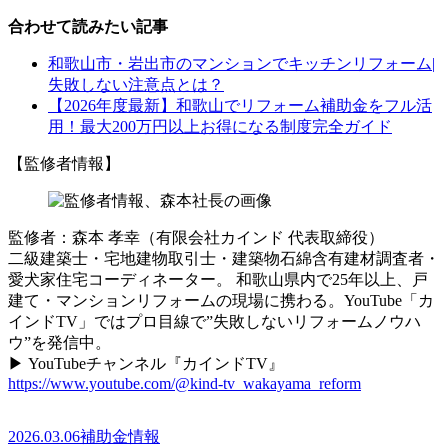
合わせて読みたい記事
和歌山市・岩出市のマンションでキッチンリフォーム|
失敗しない注意点とは？
【2026年度最新】和歌山でリフォーム補助金をフル活
用！最大200万円以上お得になる制度完全ガイド
【監修者情報】
監修者：森本 孝幸（有限会社カインド 代表取締役）
二級建築士・宅地建物取引士・建築物石綿含有建材調査者・
愛犬家住宅コーディネーター。 和歌山県内で25年以上、戸
建て・マンションリフォームの現場に携わる。YouTube「カ
インドTV」ではプロ目線で”失敗しないリフォームノウハ
ウ”を発信中。
▶ YouTubeチャンネル『カインドTV』
https://www.youtube.com/@kind-tv_wakayama_reform
2026.03.06
補助金情報