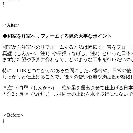
⇩
＜After＞
◆和室を洋室へリフォームする際の大事なポイント
和室から洋室へのリフォームする方法は幅広く、畳をフローリ
真壁（しんかべ、注1）や長押（なげし、注2）といった日本
まずは希望や予算に合わせて、どのような工事を行いたいの
特に、LDKとつながりのある空間にしたい場合や、日常の
しっかりと仕上げることで、後々の使い心地や満足度が格段
＊注1：真壁（しんかべ）…柱や梁を露出させて仕上げる日
＊注2：長押（なげし）…柱同士の上部を水平歩行につない
＜Before＞
⇩